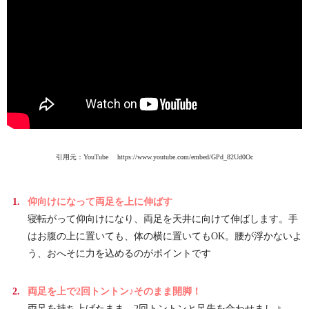
引用元：YouTube https://www.youtube.com/embed/GPd_82Ud0Oc
仰向けになって両足を上に伸ばす
寝転がって仰向けになり、両足を天井に向けて伸ばします。手
はお腹の上に置いても、体の横に置いてもOK。腰が浮かないよ
う、おへそに力を込めるのがポイントです
両足を上で2回トントン♪そのまま開脚！
両足を持ち上げたまま、2回トントンと足先を合わせましょ