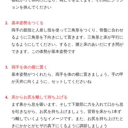
寝転がって仰向けになり、両ヒザを立てます。その間にクッシ
ョンを挟んでください
基本姿勢をつくる
両手の親指と人差し指を使って三角形をつくり、骨盤に合わせ
るように三角形を下向きにして置きます。三角形と床が平行に
なるようにしてください。すると、腰と床のあいだにすき間が
できます。この体勢が基本姿勢です
両手を体の横に置く
基本姿勢がつくれたら、両手を体の横に置きましょう。手の甲
が天井に向くように、セットしてくださいね
床からお尻を離して持ち上げる
まず鼻から息を吸います。そして下腹部に力を入れて口から息
を吐きながら、お尻を持ち上げましょう。背骨を床から1本ず
つ離していくようなイメージです。また、お尻を持ち上げたと
きにかかとがヒザの真下にくるように調節しましょう